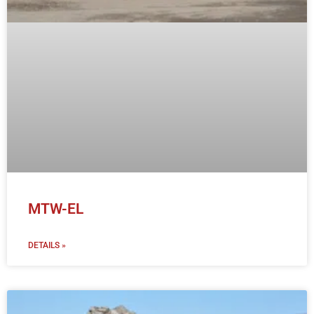
MTW-EL
DETAILS »