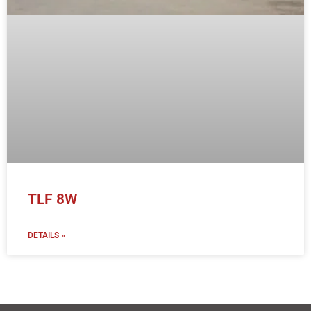
TLF 8W
DETAILS »