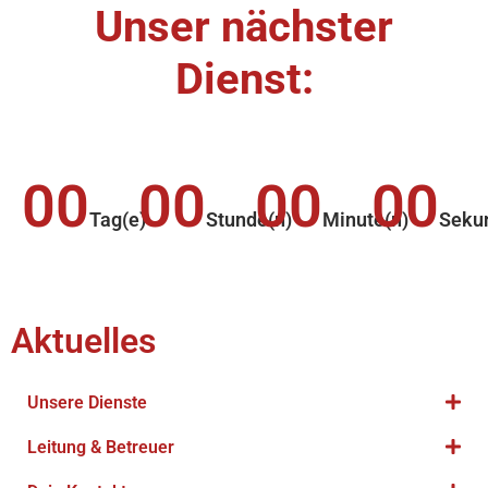
Unser nächster
Dienst:
00
00
00
00
Tag(e)
Stunde(n)
Minute(n)
Seku
Aktuelles
Unsere Dienste
Leitung & Betreuer