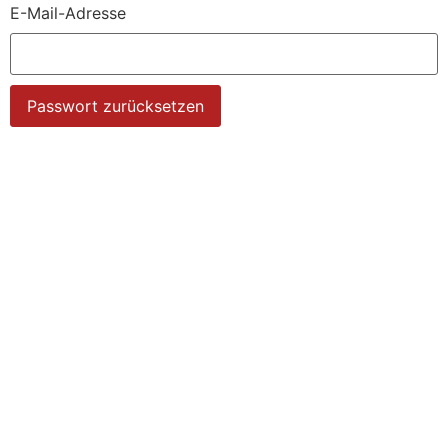
E-Mail-Adresse